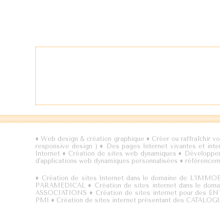
♦
Web design & création graphique
♦
Créer ou raffraîchir vo
responsive design )
♦
Des pages Internet vivantes et int
Internet
♦
Création de sites web dynamiques
♦
Développem
d'applications web dynamiques personnalisées
♦
référencem
♦
Création de sites Internet dans le domaine de L'IMMO
PARAMEDICAL
♦
Création de sites internet dans le d
ASSOCIATIONS
♦
Création de sites internet pour des
PMI
♦
Création de sites internet présentant des CAT