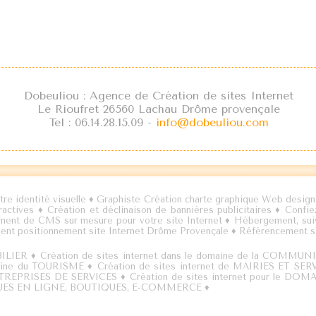
Dobeuliou : Agence de Création de sites Internet
Le Rioufret 26560 Lachau Drôme provençale
Tel : 06.14.28.15.09 -
info@dobeuliou.com
tre identité visuelle
♦
Graphiste Création charte graphique Web design
eractives
♦
Création et déclinaison de bannières publicitaires
♦
Confiez
ent de CMS sur mesure pour votre site Internet
♦
Hébergement, suiv
ent positionnement site Internet Drôme Provençale
♦
Référencement si
BILIER
♦
Création de sites internet dans le domaine de la COMMU
omaine du TOURISME
♦
Création de sites internet de MAIRIES ET S
 ENTREPRISES DE SERVICES
♦
Création de sites internet pour le D
ALOGUES EN LIGNE, BOUTIQUES, E-COMMERCE
♦