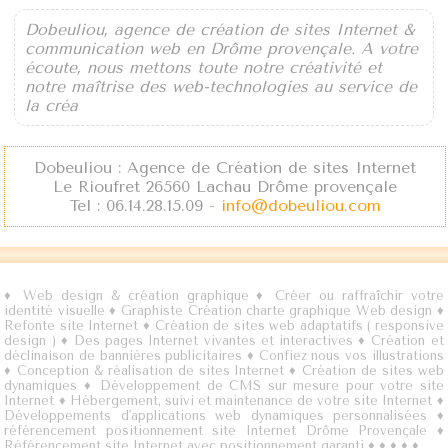
Dobeuliou, agence de création de sites Internet &
communication web en Drôme provençale. A votre
écoute, nous mettons toute notre créativité et
notre maîtrise des web-technologies au service de
la créa
Dobeuliou : Agence de Création de sites Internet
Le Rioufret 26560 Lachau Drôme provençale
Tel : 06.14.28.15.09 -
info@dobeuliou.com
♦
Web design & création graphique
♦
Créer ou raffraîchir votre
identité visuelle
♦
Graphiste Création charte graphique Web design
♦
Refonte site Internet
♦
Création de sites web adaptatifs ( responsive
design )
♦
Des pages Internet vivantes et interactives
♦
Création et
déclinaison de bannières publicitaires
♦
Confiez nous vos illustrations
♦
Conception & réalisation de sites Internet
♦
Création de sites web
dynamiques
♦
Développement de CMS sur mesure pour votre site
Internet
♦
Hébergement, suivi et maintenance de votre site Internet
♦
Développements d'applications web dynamiques personnalisées
♦
référencement positionnement site Internet Drôme Provençale
♦
Référencement site Internet avec positionnement garanti
♦
♦
♦
♦
♦