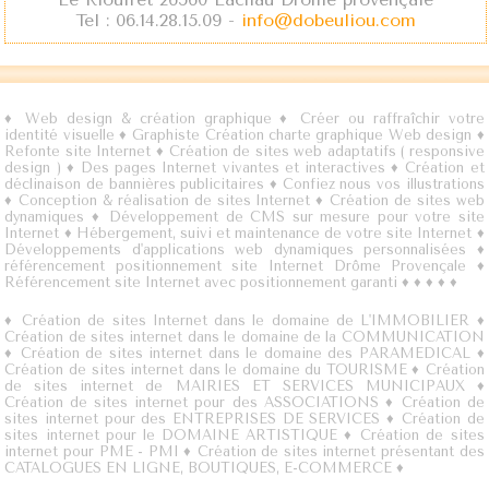
Tel : 06.14.28.15.09 -
info@dobeuliou.com
♦
Web design & création graphique
♦
Créer ou raffraîchir votre
identité visuelle
♦
Graphiste Création charte graphique Web design
♦
Refonte site Internet
♦
Création de sites web adaptatifs ( responsive
design )
♦
Des pages Internet vivantes et interactives
♦
Création et
déclinaison de bannières publicitaires
♦
Confiez nous vos illustrations
♦
Conception & réalisation de sites Internet
♦
Création de sites web
dynamiques
♦
Développement de CMS sur mesure pour votre site
Internet
♦
Hébergement, suivi et maintenance de votre site Internet
♦
Développements d'applications web dynamiques personnalisées
♦
référencement positionnement site Internet Drôme Provençale
♦
Référencement site Internet avec positionnement garanti
♦
♦
♦
♦
♦
♦
Création de sites Internet dans le domaine de L'IMMOBILIER
♦
Création de sites internet dans le domaine de la COMMUNICATION
♦
Création de sites internet dans le domaine des PARAMEDICAL
♦
Création de sites internet dans le domaine du TOURISME
♦
Création
de sites internet de MAIRIES ET SERVICES MUNICIPAUX
♦
Création de sites internet pour des ASSOCIATIONS
♦
Création de
sites internet pour des ENTREPRISES DE SERVICES
♦
Création de
sites internet pour le DOMAINE ARTISTIQUE
♦
Création de sites
internet pour PME - PMI
♦
Création de sites internet présentant des
CATALOGUES EN LIGNE, BOUTIQUES, E-COMMERCE
♦