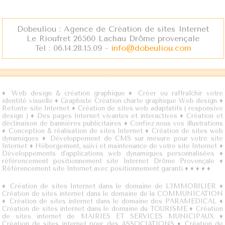
Dobeuliou : Agence de Création de sites Internet
Le Rioufret 26560 Lachau Drôme provençale
Tel : 06.14.28.15.09 -
info@dobeuliou.com
♦
Web design & création graphique
♦
Créer ou raffraîchir votre
identité visuelle
♦
Graphiste Création charte graphique Web design
♦
Refonte site Internet
♦
Création de sites web adaptatifs ( responsive
design )
♦
Des pages Internet vivantes et interactives
♦
Création et
déclinaison de bannières publicitaires
♦
Confiez nous vos illustrations
♦
Conception & réalisation de sites Internet
♦
Création de sites web
dynamiques
♦
Développement de CMS sur mesure pour votre site
Internet
♦
Hébergement, suivi et maintenance de votre site Internet
♦
Développements d'applications web dynamiques personnalisées
♦
référencement positionnement site Internet Drôme Provençale
♦
Référencement site Internet avec positionnement garanti
♦
♦
♦
♦
♦
♦
Création de sites Internet dans le domaine de L'IMMOBILIER
♦
Création de sites internet dans le domaine de la COMMUNICATION
♦
Création de sites internet dans le domaine des PARAMEDICAL
♦
Création de sites internet dans le domaine du TOURISME
♦
Création
de sites internet de MAIRIES ET SERVICES MUNICIPAUX
♦
Création de sites internet pour des ASSOCIATIONS
♦
Création de