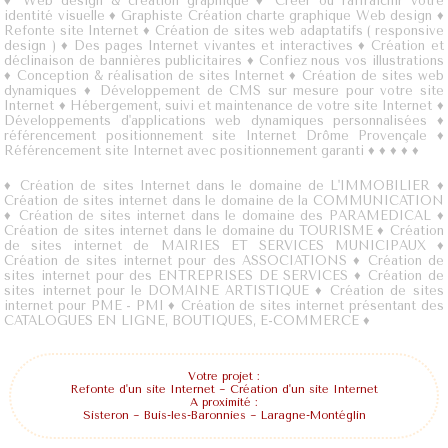
♦
Web design & création graphique
♦
Créer ou raffraîchir votre
identité visuelle
♦
Graphiste Création charte graphique Web design
♦
Refonte site Internet
♦
Création de sites web adaptatifs ( responsive
design )
♦
Des pages Internet vivantes et interactives
♦
Création et
déclinaison de bannières publicitaires
♦
Confiez nous vos illustrations
♦
Conception & réalisation de sites Internet
♦
Création de sites web
dynamiques
♦
Développement de CMS sur mesure pour votre site
Internet
♦
Hébergement, suivi et maintenance de votre site Internet
♦
Développements d'applications web dynamiques personnalisées
♦
référencement positionnement site Internet Drôme Provençale
♦
Référencement site Internet avec positionnement garanti
♦
♦
♦
♦
♦
♦
Création de sites Internet dans le domaine de L'IMMOBILIER
♦
Création de sites internet dans le domaine de la COMMUNICATION
♦
Création de sites internet dans le domaine des PARAMEDICAL
♦
Création de sites internet dans le domaine du TOURISME
♦
Création
de sites internet de MAIRIES ET SERVICES MUNICIPAUX
♦
Création de sites internet pour des ASSOCIATIONS
♦
Création de
sites internet pour des ENTREPRISES DE SERVICES
♦
Création de
sites internet pour le DOMAINE ARTISTIQUE
♦
Création de sites
internet pour PME - PMI
♦
Création de sites internet présentant des
CATALOGUES EN LIGNE, BOUTIQUES, E-COMMERCE
♦
Votre projet :
Refonte d'un site Internet
~
Création d'un site Internet
A proximité :
Sisteron
~
Buis-les-Baronnies
~
Laragne-Montéglin