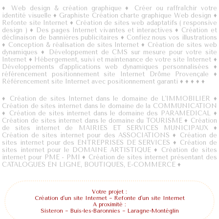
♦
Web design & création graphique
♦
Créer ou raffraîchir votre
identité visuelle
♦
Graphiste Création charte graphique Web design
♦
Refonte site Internet
♦
Création de sites web adaptatifs ( responsive
design )
♦
Des pages Internet vivantes et interactives
♦
Création et
déclinaison de bannières publicitaires
♦
Confiez nous vos illustrations
♦
Conception & réalisation de sites Internet
♦
Création de sites web
dynamiques
♦
Développement de CMS sur mesure pour votre site
Internet
♦
Hébergement, suivi et maintenance de votre site Internet
♦
Développements d'applications web dynamiques personnalisées
♦
référencement positionnement site Internet Drôme Provençale
♦
Référencement site Internet avec positionnement garanti
♦
♦
♦
♦
♦
♦
Création de sites Internet dans le domaine de L'IMMOBILIER
♦
Création de sites internet dans le domaine de la COMMUNICATION
♦
Création de sites internet dans le domaine des PARAMEDICAL
♦
Création de sites internet dans le domaine du TOURISME
♦
Création
de sites internet de MAIRIES ET SERVICES MUNICIPAUX
♦
Création de sites internet pour des ASSOCIATIONS
♦
Création de
sites internet pour des ENTREPRISES DE SERVICES
♦
Création de
sites internet pour le DOMAINE ARTISTIQUE
♦
Création de sites
internet pour PME - PMI
♦
Création de sites internet présentant des
CATALOGUES EN LIGNE, BOUTIQUES, E-COMMERCE
♦
Votre projet :
Création d'un site Internet
~
Refonte d'un site Internet
A proximité :
Sisteron
~
Buis-les-Baronnies
~
Laragne-Montéglin